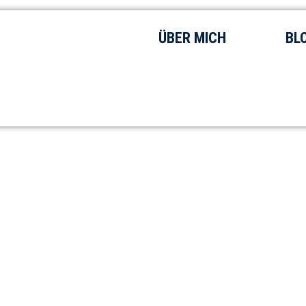
ÜBER MICH
BL
acht: Wie die Generation Z auf Aut