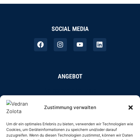
SOCIAL MEDIA
ANGEBOT
Professionelle Seminare
Online-Coaching
Zustimmung verwalten
Autorentätigkeit
Um dir ein optimales Erlebnis zu bieten, verwenden wir Technologien wie
Cookies, um Geräteinformationen zu speichern und/oder darauf
Vedran Zolota unterstützt Unternehmer und Vertriebsteams dabei,
zuzugreifen. Wenn du diesen Technologien zustimmst, können wir Daten